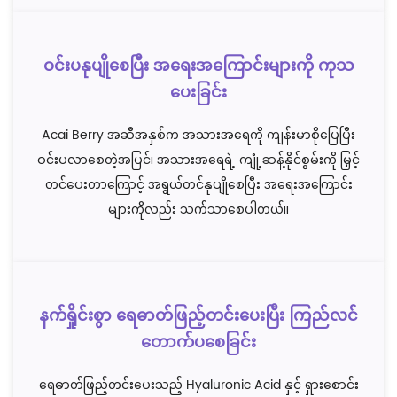
ဝင်းပနုပျိုစေပြီး အရေးအကြောင်းများကို ကုသ
ပေးခြင်း
Acai Berry အဆီအနှစ်က အသားအရေကို ကျန်းမာစိုပြေပြီး
ဝင်းပလာစေတဲ့အပြင်၊ အသားအရေရဲ့ ကျုံ့ဆန့်နိုင်စွမ်းကို မြှင့်
တင်ပေးတာကြောင့် အရွယ်တင်နုပျိုစေပြီး အရေးအကြောင်း
များကိုလည်း သက်သာစေပါတယ်။
နက်ရှိုင်းစွာ ရေဓာတ်ဖြည့်တင်းပေးပြီး ကြည်လင်
တောက်ပစေခြင်း
ရေဓာတ်ဖြည့်တင်းပေးသည့် Hyaluronic Acid နှင့် ရှားစောင်း