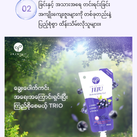
ခြင်းနှင့် အသားအရေ တင်းရင်းခြင်း
02
အကျိုးကျေးဇူးများကို တစ်ခုတည်းနဲ့
ပြည့်စုံစွာ ထိန်းသိမ်းလိုသူများ။