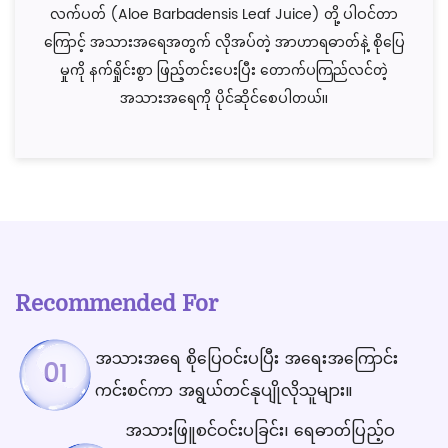
လက်ပတ် (Aloe Barbadensis Leaf Juice) တို့ ပါဝင်တာ
ကြောင့် အသားအရေအတွက် လိုအပ်တဲ့ အာဟာရဓာတ်နဲ့ စိုပြေ
မှုကို နက်ရှိုင်းစွာ ဖြည့်တင်းပေးပြီး တောက်ပကြည်လင်တဲ့
အသားအရေကို ပိုင်ဆိုင်စေပါတယ်။
Recommended For
အသားအရေ စိုပြေဝင်းပပြီး အရေးအကြောင်း
01
ကင်းစင်ကာ အရွယ်တင်နုပျိုလိုသူများ။
အသားဖြူစင်ဝင်းပခြင်း၊ ရေဓာတ်ပြည့်ဝ