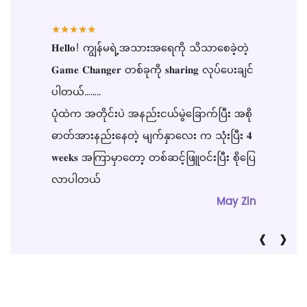
★
★
★
★
★
𝐇𝐞𝐥𝐥𝐨! ကျွန်မရဲ့အသားအရေကို သိသာစေခဲ့တဲ့
𝐆𝐚𝐦𝐞 𝐂𝐡𝐚𝐧𝐠𝐞𝐫 တစ်ခုကို 𝐬𝐡𝐚𝐫𝐢𝐧𝐠 လုပ်ပေးချင်
ပါတယ်……..
ပုံထဲက အတိုင်းပဲ အနည်းငယ်မွဲခြောက်ပြီး အစို
ဓာတ်အားနည်းနေတဲ့ မျက်နှာလေး က သုံးပြီး 𝟒
𝐰𝐞𝐞𝐤𝐬 အကြာမှာတော့ တစ်ဆင့်ဖြူဝင်းပြီး စိုပြေ
လာပါတယ်
May Zin
‹
›