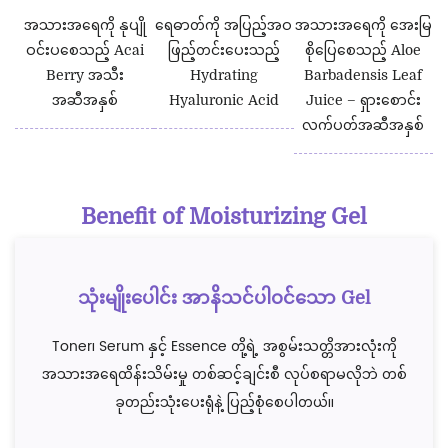
အသားအရေကို နုပျို
ရေဓာတ်ကို အပြည့်အဝ
အသားအရေကို အေးမြ
ဝင်းပစေသည့် Acai
ဖြည့်တင်းပေးသည့်
စိုပြေစေသည့် Aloe
Berry အသီး
Hydrating
Barbadensis Leaf
အဆီအနှစ်
Hyaluronic Acid
Juice – ရှားစောင်း
လက်ပတ်အဆီအနှစ်
Benefit of Moisturizing Gel
သုံးမျိုးပေါင်း အာနိသင်ပါဝင်သော Gel
Toner၊ Serum နှင့် Essence တို့ရဲ့ အစွမ်းသတ္တိအားလုံးကို
အသားအရေထိန်းသိမ်းမှု တစ်ဆင့်ချင်းစီ လုပ်စရာမလိုဘဲ တစ်
ခုတည်းသုံးပေးရုံနဲ့ ပြည့်စုံစေပါတယ်။