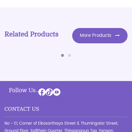
Related Products
More Products
All in 1 Cleansing Foam
၁၅၀ မီလီလီတာ (150 ml)
Follow Us
-
CONTACT US
No - E1, Corner of Eikasarthaya Street & Thumingalar Street,
Ground Floor, Sallthein Quarter, Thingangyun Tsp, Yangon,