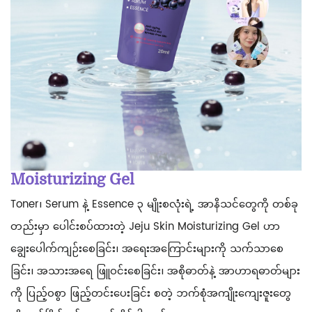
Moisturizing Gel
Toner၊ Serum နဲ့ Essence ၃ မျိုးစလုံးရဲ့ အာနိသင်တွေကို တစ်ခု
တည်းမှာ ပေါင်းစပ်ထားတဲ့ Jeju Skin Moisturizing Gel ဟာ
ချွေးပေါက်ကျဉ်းစေခြင်း၊ အရေးအကြောင်းများကို သက်သာစေ
ခြင်း၊ အသားအရေ ဖြူဝင်းစေခြင်း၊ အစိုဓာတ်နဲ့ အာဟာရဓာတ်များ
ကို ပြည့်ဝစွာ ဖြည့်တင်းပေးခြင်း စတဲ့ ဘက်စုံအကျိုးကျေးဇူးတွေ