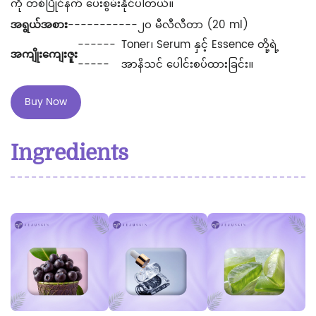
ကို တစ်ပြိုင်နက် ပေးစွမ်းနိုင်ပါတယ်။
အရွယ်အစား
-----------
၂၀ မီလီလီတာ (20 ml)
------
Toner၊ Serum နှင့် Essence တို့ရဲ့
အကျိုးကျေးဇူး
-----
အာနိသင် ပေါင်းစပ်ထားခြင်း။
Buy Now
Ingredients