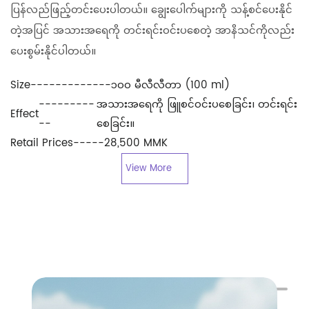
ပြန်လည်ဖြည့်တင်းပေးပါတယ်။ ချွေးပေါက်များကို သန့်စင်ပေးနိုင်
တဲ့အပြင် အသားအရေကို တင်းရင်းဝင်းပစေတဲ့ အာနိသင်ကိုလည်း
ပေးစွမ်းနိုင်ပါတယ်။
Size
-------------
၁၀၀ မီလီလီတာ (100 ml)
---------
အသားအရေကို ဖြူစင်ဝင်းပစေခြင်း၊ တင်းရင်း
Effect
--
စေခြင်း။
Retail Prices
-----
28,500 MMK
View More