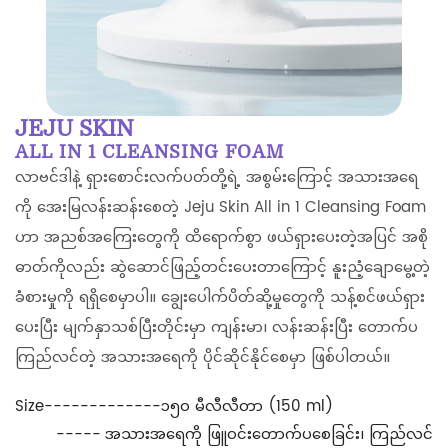
JEJU SKIN
ALL IN 1 CLEANSING FOAM
လာဗင်ဒါနဲ့ ရှားစောင်းလက်ပတ်တို့ရဲ့ အစွမ်းကြောင့် အသားအရေ
ကို အေးမြလန်းဆန်းစေတဲ့ Jeju Skin All in 1 Cleansing Foam
ဟာ အညစ်အကြေးတွေကို ထိရောက်စွာ ဖယ်ရှားပေးတဲ့အပြင် အစို
ဓာတ်ကိုလည်း ဆွဲဆောင်ဖြည့်တင်းပေးတာကြောင့် နူးညံ့ချောမွေ့တဲ့
ခံစားမှုကို ရရှိစေမှာပါ။ ချွေးပေါက်ပိတ်ဆို့မှုတွေကို သန့်စင်ဖယ်ရှား
ပေးပြီး မျက်နှာသစ်ပြီးတိုင်းမှာ ကျန်းမာ၊ လန်းဆန်းပြီး တောက်ပ
ကြည်လင်တဲ့ အသားအရေကို ပိုင်ဆိုင်နိုင်စေမှာ ဖြစ်ပါတယ်။
Size
-------------
၁၅၀ မီလီလီတာ (150 ml)
-----
အသားအရေကို ဖြူဝင်းတောက်ပစေခြင်း၊ ကြည်လင်