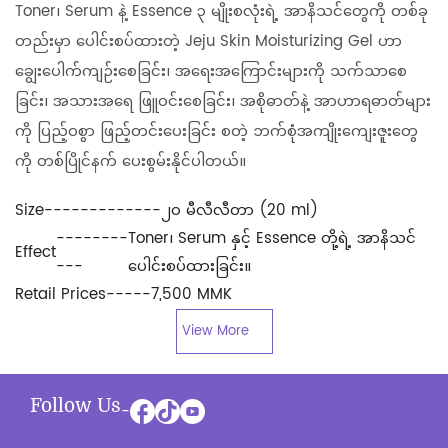
Toner၊ Serum နဲ့ Essence ၃ မျိုးစလုံးရဲ့ အာနိသင်တွေကို တစ်ခု
တည်းမှာ ပေါင်းစပ်ထားတဲ့ Jeju Skin Moisturizing Gel ဟာ
ချွေးပေါက်ကျဉ်းစေခြင်း၊ အရေးအကြောင်းများကို သက်သာစေ
ခြင်း၊ အသားအရေ ဖြူဝင်းစေခြင်း၊ အစိုဓာတ်နဲ့ အာဟာရဓာတ်များ
ကို ပြည့်ဝစွာ ဖြည့်တင်းပေးခြင်း စတဲ့ ဘက်စုံအကျိုးကျေးဇူးတွေ
ကို တစ်ပြိုင်နက် ပေးစွမ်းနိုင်ပါတယ်။
Size
-------------
၂၀ မီလီလီတာ (20 ml)
--------
Toner၊ Serum နှင့် Essence တို့ရဲ့ အာနိသင်
Effect
---
ပေါင်းစပ်ထားခြင်း။
Retail Prices
-----
7,500 MMK
View More
Follow Us
-