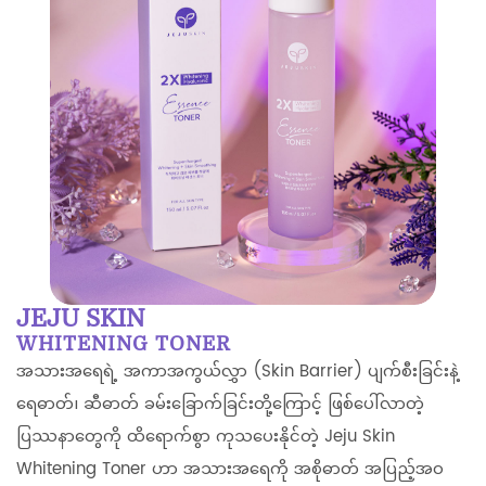
JEJU SKIN
WHITENING TONER
အသားအရေရဲ့ အကာအကွယ်လွှာ (Skin Barrier) ပျက်စီးခြင်းနဲ့
ရေဓာတ်၊ ဆီဓာတ် ခမ်းခြောက်ခြင်းတို့ကြောင့် ဖြစ်ပေါ်လာတဲ့
ပြဿနာတွေကို ထိရောက်စွာ ကုသပေးနိုင်တဲ့ Jeju Skin
Whitening Toner ဟာ အသားအရေကို အစိုဓာတ် အပြည့်အဝ